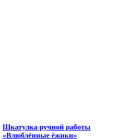
Шкатулка ручной работы
«Влюблённые ёжики»