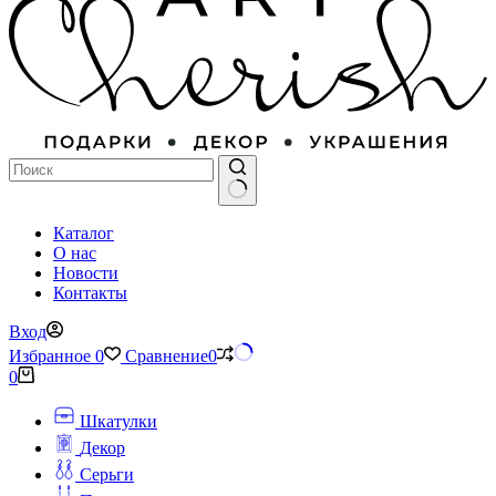
Ничего
Каталог
не
О нас
найдено
Новости
Контакты
Вход
Избранное
0
Сравнение
0
Корзина
0
Шкатулки
Декор
Серьги