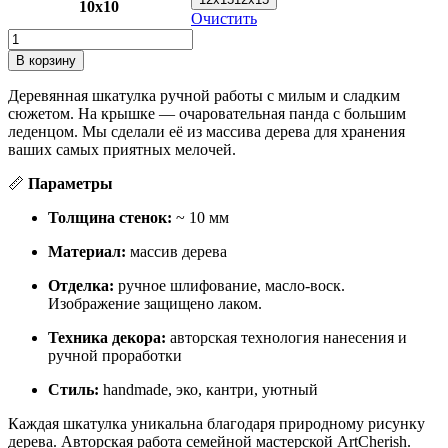
10x10
1200 ₽
Очистить
Количество
товара
В корзину
Деревянная
шкатулка
Деревянная шкатулка ручной работы с милым и сладким
"Медведь
сюжетом. На крышке — очаровательная панда с большим
с
леденцом. Мы сделали её из массива дерева для хранения
леденцом"
ваших самых приятных мелочей.
📏
Параметры
Толщина стенок:
~ 10 мм
Материал:
массив дерева
Отделка:
ручное шлифование, масло-воск.
Изображение защищено лаком.
Техника декора:
авторская технология нанесения и
ручной проработки
Стиль:
handmade, эко, кантри, уютный
Каждая шкатулка уникальна благодаря природному рисунку
дерева. Авторская работа семейной мастерской ArtCherish.