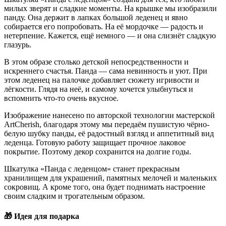
милых зверят и сладкие моменты. На крышке мы изобразили
панду. Она держит в лапках большой леденец и явно
собирается его попробовать. На её мордочке — радость и
нетерпение. Кажется, ещё немного — и она слизнёт сладкую
глазурь.
В этом образе столько детской непосредственности и
искреннего счастья. Панда — сама невинность и уют. При
этом леденец на палочке добавляет сюжету игривости и
лёгкости. Глядя на неё, и самому хочется улыбнуться и
вспомнить что-то очень вкусное.
Изображение нанесено по авторской технологии мастерской
ArtCherish, благодаря этому мы передаём пушистую чёрно-
белую шубку панды, её радостный взгляд и аппетитный вид
леденца. Готовую работу защищает прочное лаковое
покрытие. Поэтому декор сохранится на долгие годы.
Шкатулка «Панда с леденцом» станет прекрасным
хранилищем для украшений, памятных мелочей и маленьких
сокровищ. А кроме того, она будет поднимать настроение
своим сладким и трогательным образом.
🎁
Идея для подарка