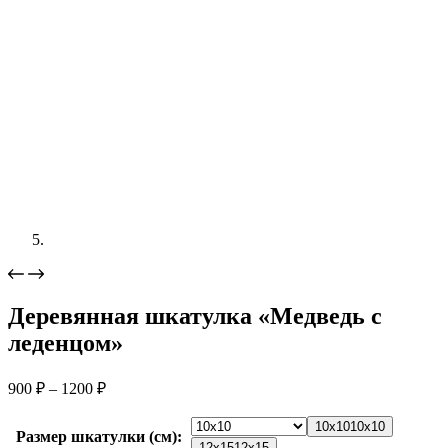
Деревянная шкатулка «Медведь с
леденцом»
Диапазон
900
₽
–
1200
₽
цен:
900 ₽
10x10
10x10
Размер шкатулки (см)
:
–
12x15
12x15