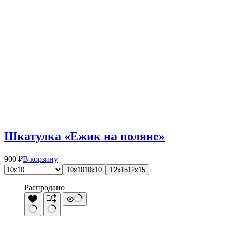
Шкатулка «Ежик на поляне»
Этот
900
₽
В корзину
товар
10х10
10х10
12х15
12х15
имеет
несколько
Распродано
вариаций.
Опции
можно
выбрать