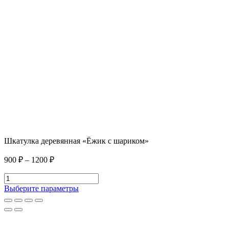
Шкатулка деревянная «Ёжик с шариком»
Диапазон
900
₽
–
1200
₽
цен:
Количество
900 ₽
товара
–
Этот
Выберите параметры
Шкатулка
товар
1200 ₽
деревянная
имеет
«Ёжик
несколько
с
вариаций.