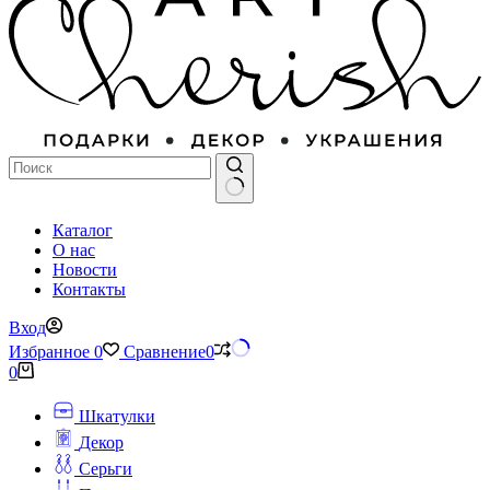
Ничего
Каталог
не
О нас
найдено
Новости
Контакты
Вход
Избранное
0
Сравнение
0
Корзина
0
Шкатулки
Декор
Серьги