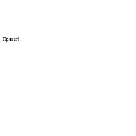
шариком»
Опции
можно
выбрать
на
странице
товара.
Привет!