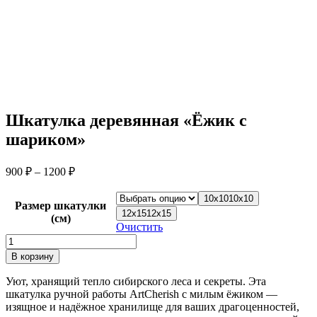
Шкатулка деревянная «Ёжик с
шариком»
Диапазон
900
₽
–
1200
₽
цен:
900 ₽
10х10
10х10
Размер шкатулки
–
12х15
12х15
(см)
1200 ₽
Очистить
Количество
товара
В корзину
Шкатулка
деревянная
Уют, хранящий тепло сибирского леса и секреты. Эта
«Ёжик
шкатулка ручной работы ArtCherish с милым ёжиком —
с
изящное и надёжное хранилище для ваших драгоценностей,
шариком»