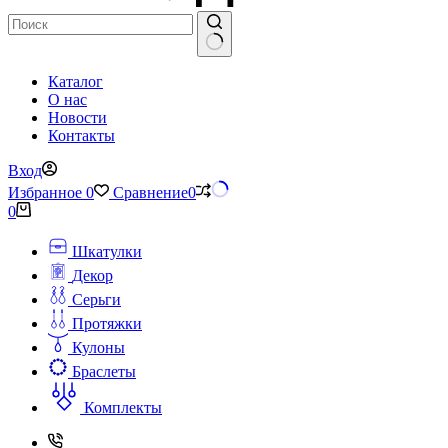
Ничего
Каталог
не
О нас
найдено
Новости
Контакты
Вход
Избранное
0
Сравнение
0
Корзина
0
Шкатулки
Декор
Серьги
Протяжки
Кулоны
Браслеты
Комплекты