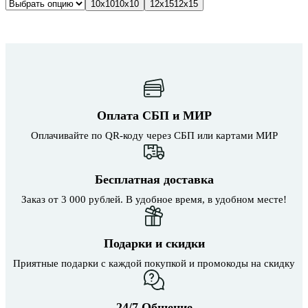
10х10
10х10
12х15
12х15
имеет
900 ₽
несколько
–
вариаций.
1200 ₽
Опции
можно
выбрать
на
странице
товара.
Оплата СБП и МИР
Оплачивайте по QR-коду через СБП или картами МИР
Бесплатная доставка
Заказ от 3 000 рублей. В удобное время, в удобном месте!
Подарки и скидки
Приятные подарки с каждой покупкой и промокоды на скидку
24/7 Общение