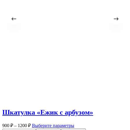
Шкатулка «Ежик с арбузом»
Диапазон
Этот
900
₽
–
1200
₽
Выберите параметры
цен:
товар