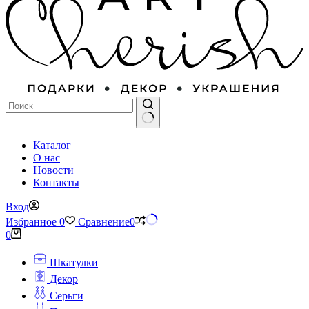
Ничего
Каталог
не
О нас
найдено
Новости
Контакты
Вход
Избранное
0
Сравнение
0
Корзина
0
Шкатулки
Декор
Серьги