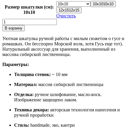
900 ₽
10х10
10х10
Размер шкатулки (см)
:
–
12х15
12х15
10х10
1200 ₽
Очистить
Количество
товара
В корзину
Шкатулка
"Гусь
Уютная шкатулка ручной работы с милым сюжетом о гусе и
с
ромашках. Он бесспорно Морской волк, хотя Гусь еще тот).
ромашками"
Натуральный аксессуар для хранения, выполненный из
массива сибирской лиственницы.
Параметры:
Толщина стенок:
~ 10 мм
Материал:
массив сибирской лиственницы
Отделка:
ручное шлифование, масло-воск.
Изображение защищено лаком.
Техника декора:
авторская технология нанесения и
ручной проработки
Стиль:
handmade, эко, кантри