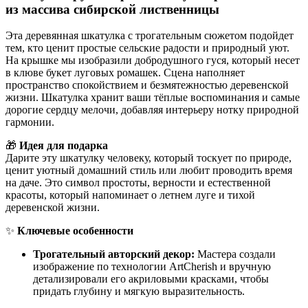
из массива сибирской лиственницы
Эта деревянная шкатулка с трогательным сюжетом подойдет
тем, кто ценит простые сельские радости и природный уют.
На крышке мы изобразили добродушного гуся, который несет
в клюве букет луговых ромашек. Сцена наполняет
пространство спокойствием и безмятежностью деревенской
жизни. Шкатулка хранит ваши тёплые воспоминания и самые
дорогие сердцу мелочи, добавляя интерьеру нотку природной
гармонии.
🎁
Идея для подарка
Дарите эту шкатулку человеку, который тоскует по природе,
ценит уютный домашний стиль или любит проводить время
на даче. Это символ простоты, верности и естественной
красоты, который напоминает о летнем луге и тихой
деревенской жизни.
✨
Ключевые особенности
Трогательный авторский декор:
Мастера создали
изображение по технологии ArtCherish и вручную
детализировали его акриловыми красками, чтобы
придать глубину и мягкую выразительность.