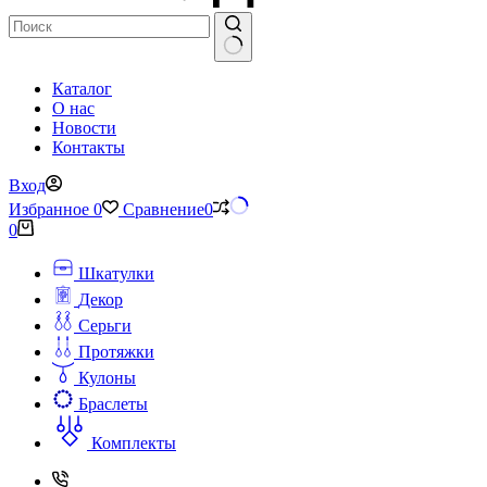
Ничего
Каталог
не
О нас
найдено
Новости
Контакты
Вход
Избранное
0
Сравнение
0
Корзина
0
Шкатулки
Декор
Серьги
Протяжки
Кулоны
Браслеты
Комплекты