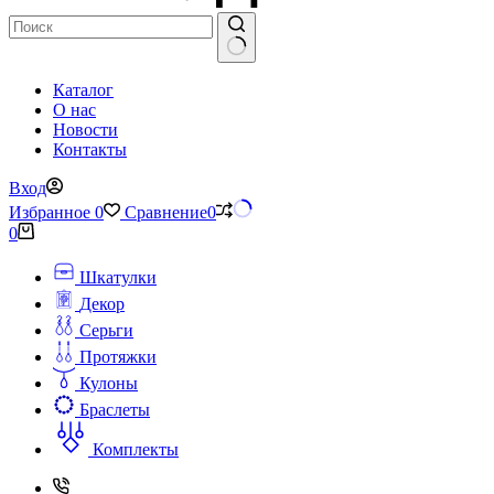
Ничего
Каталог
не
О нас
найдено
Новости
Контакты
Вход
Избранное
0
Сравнение
0
Корзина
0
Шкатулки
Декор
Серьги
Протяжки
Кулоны
Браслеты
Комплекты