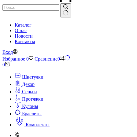
Ничего
Каталог
не
О нас
найдено
Новости
Контакты
Вход
Избранное
0
Сравнение
0
Корзина
0
Шкатулки
Декор
Серьги
Протяжки
Кулоны
Браслеты
Комплекты