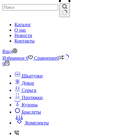
Ничего
Каталог
не
О нас
найдено
Новости
Контакты
Вход
Избранное
0
Сравнение
0
Корзина
0
Шкатулки
Декор
Серьги
Протяжки
Кулоны
Браслеты
Комплекты