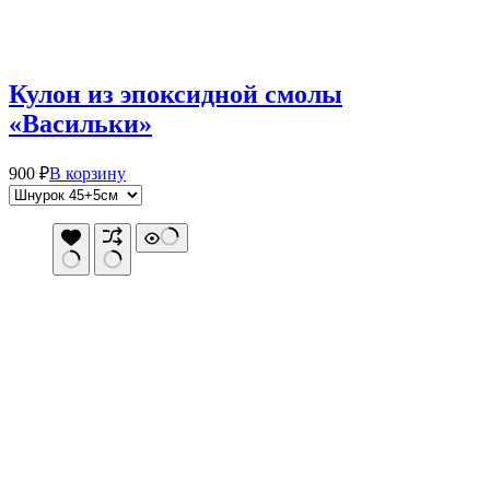
Кулон из эпоксидной смолы
«Васильки»
Этот
900
₽
В корзину
товар
имеет
несколько
вариаций.
Опции
можно
выбрать
на
странице
товара.