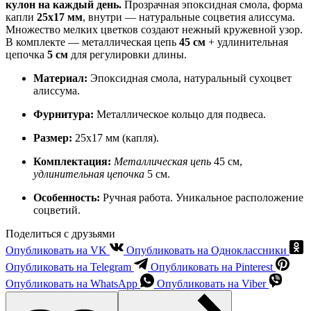
в
кулон на каждый день.
Прозрачная эпоксидная смола, форма
капле
капли
25х17 мм
, внутри — натуральные соцветия алиссума.
Множество мелких цветков создают нежный кружевной узор.
В комплекте — металлическая цепь
45 см
+ удлинительная
цепочка
5 см
для регулировки длины.
Материал:
Эпоксидная смола, натуральный сухоцвет
алиссума.
Фурнитура:
Металлическое кольцо для подвеса.
Размер:
25х17 мм (капля).
Комплектация:
Металлическая цепь
45 см,
удлинительная цепочка
5 см.
Особенность:
Ручная работа. Уникальное расположение
соцветий.
Поделиться с друзьями
Опубликовать на VK
Опубликовать на Одноклассники
Опубликовать на Telegram
Опубликовать на Pinterest
Опубликовать на WhatsApp
Опубликовать на Viber