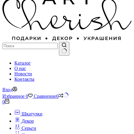
Ничего
Каталог
не
О нас
найдено
Новости
Контакты
Вход
Избранное
0
Сравнение
0
Корзина
0
Шкатулки
Декор
Серьги