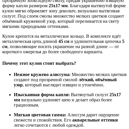
прозрачную эпоксидную смолу, придав украшению изящную
форму капли размером
25х17 мм
. Благодаря вытянутой форме
кулон мягко обрамляет зону декольте, визуально вытягивая
силуэт. Под слоем смолы множество мелких цветков создают
объёмный кружевной узор, который переливается на свету
мягкими природными оттенками.
Кулон крепится на металлическое кольцо. В комплекте идёт
металлическая цепь длиной
45 см
и удлинительная цепочка
5
см
, позволяющие носить украшение на разной длине — от
короткого ожерелья до более свободного варианта.
Почему этот кулон стоит выбрать?
Нежное кружево алиссума:
Множество мелких цветков
создают под прозрачной смолой
лёгкий, объёмный
узор
, который выглядит изящно и утончённо.
Изысканная форма капли:
Вытянутый силуэт
25х17
мм
визуально удлиняет шею и делает образ более
грациозным.
Мягкая цветовая гамма:
Алиссум дарит ощущение
свежести и спокойствия. Его
акварельные оттенки
легко сочетаются с любой одеждой.