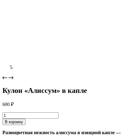
Кулон «Алиссум» в капле
600
₽
Количество
товара
В корзину
Кулон
"Алиссум"
Разноцветная нежность алиссума в изящной капле —